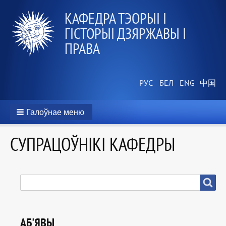
КАФЕДРА ТЭОРЫІ І
ГІСТОРЫІ ДЗЯРЖАВЫ І
ПРАВА
Галоўнае меню
CУПРАЦОЎНІКІ КАФЕДРЫ
ПОШУК
Пошук
АБ'ЯВЫ