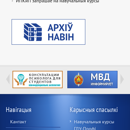
ИПКиП запрашае на навучальныя курсы
Навігацыя
Карысныя спасылкі
Кантакт
Навучальныя курсы
ГДУ-Профі