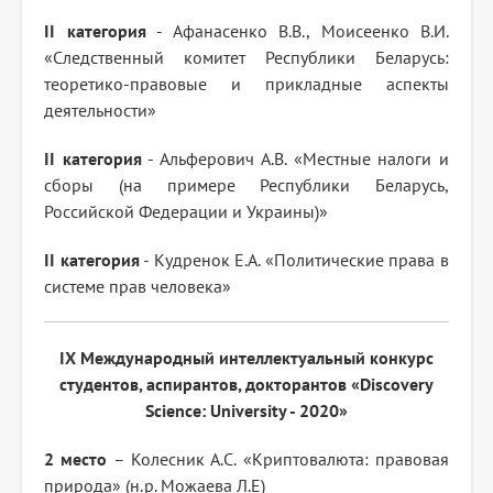
II категория
- Афанасенко В.В., Моисеенко В.И.
«Следственный комитет Республики Беларусь:
теоретико-правовые и прикладные аспекты
деятельности»
II категория
- Альферович А.В. «Местные налоги и
сборы (на примере Республики Беларусь,
Российской Федерации и Украины)»
II категория
- Кудренок Е.А. «Политические права в
системе прав человека»
IX Международный интеллектуальный конкурс
студентов, аспирантов, докторантов «Discovery
Science: University - 2020»
2 место
– Колесник А.С. «Криптовалюта: правовая
природа» (н.р. Можаева Л.Е)