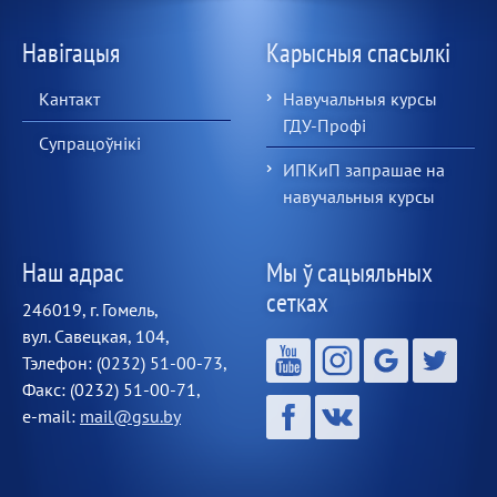
Навігацыя
Карысныя спасылкі
Кантакт
Навучальныя курсы
ГДУ-Профі
Супрацоўнікі
ИПКиП запрашае на
навучальныя курсы
Наш адрас
Мы ў сацыяльных
сетках
246019, г. Гомель,
вул. Савецкая, 104,
Тэлефон: (0232) 51-00-73,
Факс: (0232) 51-00-71,
e-mail:
mail@gsu.by