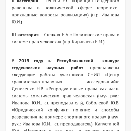
II категория
– Тенюта Е.С. «Принцип гендерного
равенства в политической сфере: теоретико-
прикладные вопросы реализации») (н.р. Иванова
Ю.И.)
III категория
– Стецкая Е.А. «Политические права в
системе прав человека» (н.р. Караваева Е.М.)
В
2019 году
на
Республиканский конкурс
студенческих научных работ
представлены
следующие работы участников СНИЛ «Центр
сравнительно-правовых исследований»:
Денисенко Н.В. «Репродуктивные права как часть
системы соматических прав человека» (науч. рук.:
Иванова Ю.И., ст. преподаватель), Соболевой Ю.В.
«Юридический конфликт: понятие и способы
разрешения на примере спортивного права» (науч.
рук.: Иванова Ю.И., ст. преподаватель), Капустиной
Ю.А. «Нотариат и его роль в защите прав и