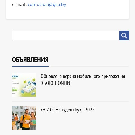
e-mail:
confucius@gsu.by
SEARCH
Search
ОБЪЯВЛЕНИЯ
Обновлена версия мобильного приложения
ЭТАЛОН-ONLINE
«ЭТАЛОН.Студент.by» - 2025